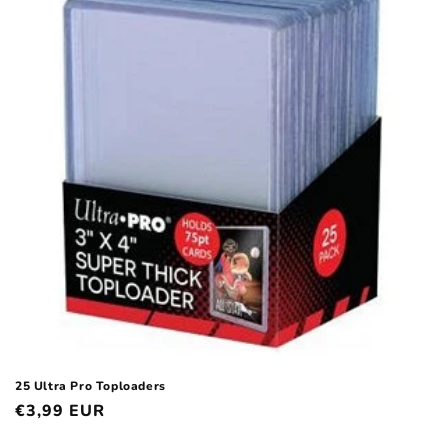
o
r
i
e
:
25 Ultra Pro Toploaders
Normaler
€3,99 EUR
Preis